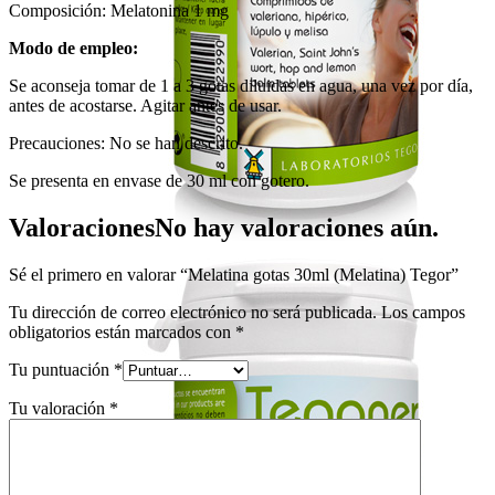
Composición: Melatonina 1 mg
Modo de empleo:
Se aconseja tomar de 1 a 3 gotas diluidas en agua, una vez por día,
antes de acostarse. Agitar antes de usar.
Precauciones: No se han descrito.
Se presenta en envase de 30 ml con gotero.
Valoraciones
No hay valoraciones aún.
Sé el primero en valorar “Melatina gotas 30ml (Melatina) Tegor”
Tu dirección de correo electrónico no será publicada.
Los campos
obligatorios están marcados con
*
Tu puntuación
*
Tu valoración
*