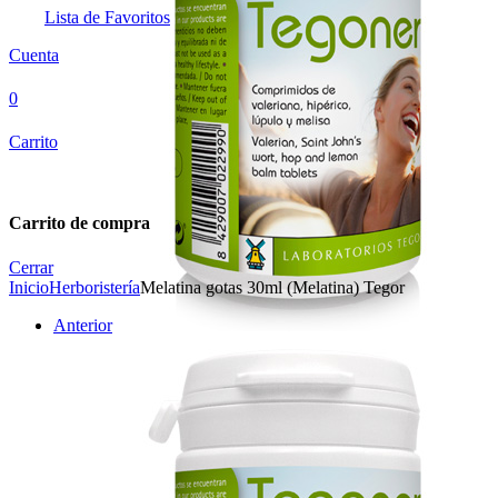
Lista de Favoritos
Cuenta
0
Carrito
Carrito de compra
Cerrar
Inicio
Herboristería
Melatina gotas 30ml (Melatina) Tegor
Anterior