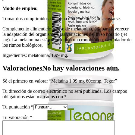
Modo de empleo:
Tomar dos comprimidos con agua una hora antes de acostarse.
Complemento alimenticio a base de melatonina, útil para favorecer
la adaptación del organismo a las variaciones del huso horario (jet-
lag). La melatonina está considerado un cronobiótico, modulador de
los ritmos biológicos.
Ingredientes: melatonina, 1,99 mg.
Valoraciones
No hay valoraciones aún.
Sé el primero en valorar “Melatina 1,99 mg 60comp. Tegor”
Tu dirección de correo electrónico no será publicada.
Los campos
obligatorios están marcados con
*
Tu puntuación
*
Tu valoración
*