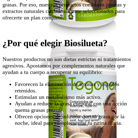
grasas. Por eso, nuestros productos combinan plantas y
extractos naturales cuidadosamente seleccionados para
ofrecerte un plan completo.
¿Por qué elegir Biosilueta?
Nuestros productos no son dietas estrictas ni tratamientos
agresivos. Apostamos por complementos naturales que
ayudan a tu cuerpo a recuperar su equilibrio:
Favorecen la eliminación de toxinas y líquidos
retenidos.
Estimulan un metabolismo más activo.
Ayudan a reducir la grasa corporal con una acción
quema grasas potente.
Ofrecen opciones de infusión quema grasa por la
noche, ideal para complementar tu rutina diaria.