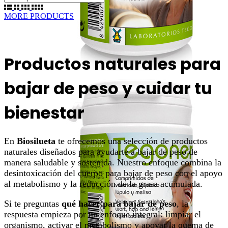
MORE PRODUCTS
Productos naturales para
bajar de peso y cuidar tu
bienestar
En
Biosilueta
te ofrecemos una selección de productos
naturales diseñados para ayudarte a bajar de peso de
manera saludable y sostenida. Nuestro enfoque combina la
desintoxicación del cuerpo para bajar de peso con el apoyo
al metabolismo y la reducción de la grasa acumulada.
Si te preguntas
qué hacer para bajar de peso
, la
respuesta empieza por un enfoque integral: limpiar el
organismo, activar el metabolismo y apoyar la quema de