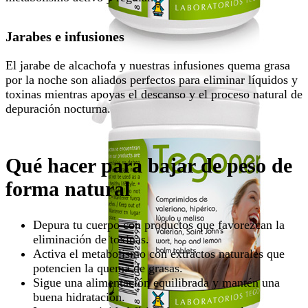
Jarabes e infusiones
El jarabe de alcachofa y nuestras infusiones quema grasa
por la noche son aliados perfectos para eliminar líquidos y
toxinas mientras apoyas el descanso y el proceso natural de
depuración nocturna.
Qué hacer para bajar de peso de
forma natural
Depura tu cuerpo con productos que favorezcan la
eliminación de toxinas.
Activa el metabolismo con extractos naturales que
potencien la quema de grasas.
Sigue una alimentación equilibrada y mantén una
buena hidratación.