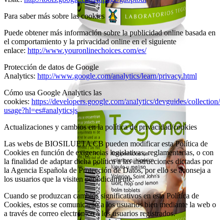
Para saber más sobre las cookies
Puede obtener más información sobre la publicidad online basada en
el comportamiento y la privacidad online en el siguiente
enlace:
http://www.youronlinechoices.com/es/
Protección de datos de Google
Analytics:
http://www.google.com/analytics/learn/privacy.html
Cómo usa Google Analytics las
cookies:
https://developers.google.com/analytics/devguides/collection/
usage?hl=es#analyticsjs
Actualizaciones y cambios en la política de privacidad/cookies
Las webs de BIOSILUETA CB pueden modificar esta Política de
Cookies en función de exigencias legislativas, reglamentarias, o con
la finalidad de adaptar dicha política a las instrucciones dictadas por
la Agencia Española de Protección de Datos, por ello se aconseja a
los usuarios que la visiten periódicamente.
Cuando se produzcan cambios significativos en esta Política de
Cookies, estos se comunicarán a los usuarios bien mediante la web o
a través de correo electrónico a los usuarios registrados.