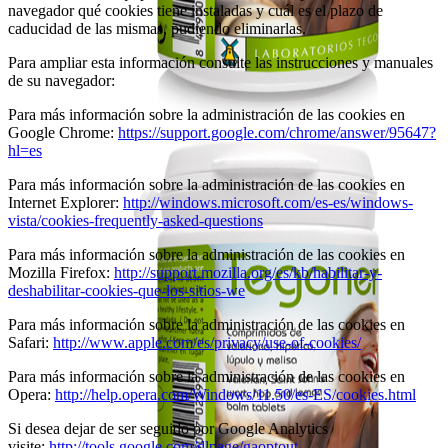
navegador qué cookies tiene instaladas y cuál es el plazo de
caducidad de las mismas, pudiendo eliminarlas.
Para ampliar esta información consulte las instrucciones y manuales
de su navegador:
Para más información sobre la administración de las cookies en
Google Chrome:
https://support.google.com/chrome/answer/95647?
hl=es
Para más información sobre la administración de las cookies en
Internet Explorer:
http://windows.microsoft.com/es-es/windows-
vista/cookies-frequently-asked-questions
Para más información sobre la administración de las cookies en
Mozilla Firefox:
http://support.mozilla.org/es/kb/habilitar-y-
deshabilitar-cookies-que-los-sitios-we
Para más información sobre la administración de las cookies en
Safari:
http://www.apple.com/es/privacy/use-of-cookies/
Para más información sobre la administración de las cookies en
Opera:
http://help.opera.com/Windows/11.50/es-ES/cookies.html
Si desea dejar de ser seguido por Google Analytics
visite:
http://tools.google.com/dlpage/gaoptout