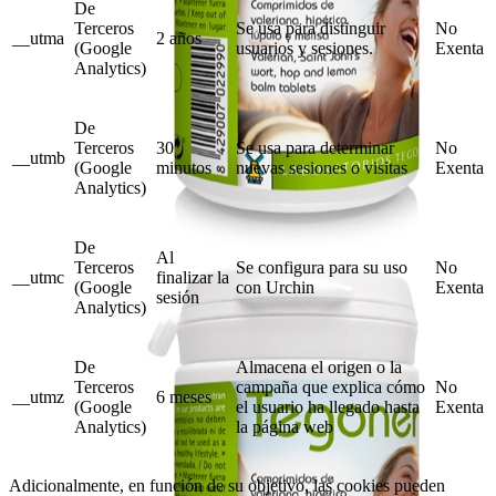
De
Terceros
Se usa para distinguir
No
__utma
2 años
(Google
usuarios y sesiones.
Exenta
Analytics)
De
Terceros
30
Se usa para determinar
No
__utmb
(Google
minutos
nuevas sesiones o visitas
Exenta
Analytics)
De
Al
Terceros
Se configura para su uso
No
__utmc
finalizar la
(Google
con Urchin
Exenta
sesión
Analytics)
De
Almacena el origen o la
Terceros
campaña que explica cómo
No
__utmz
6 meses
(Google
el usuario ha llegado hasta
Exenta
Analytics)
la página web
Adicionalmente, en función de su objetivo, las cookies pueden