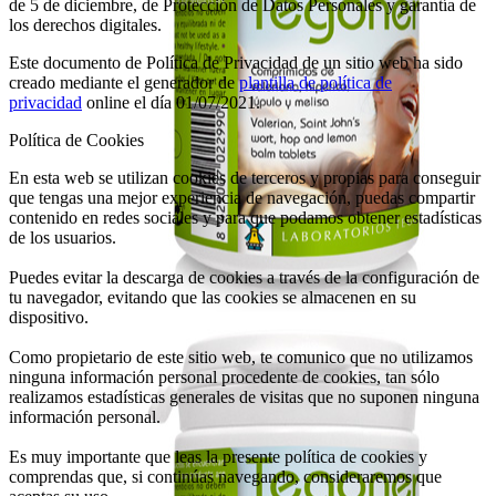
de 5 de diciembre, de Protección de Datos Personales y garantía de
los derechos digitales.
Este documento de Política de Privacidad de un sitio web ha sido
creado mediante el generador de
plantilla de política de
privacidad
online el día 01/07/2021.
Política de Cookies
En esta web se utilizan cookies de terceros y propias para conseguir
que tengas una mejor experiencia de navegación, puedas compartir
contenido en redes sociales y para que podamos obtener estadísticas
de los usuarios.
Puedes evitar la descarga de cookies a través de la configuración de
tu navegador, evitando que las cookies se almacenen en su
dispositivo.
Como propietario de este sitio web, te comunico que no utilizamos
ninguna información personal procedente de cookies, tan sólo
realizamos estadísticas generales de visitas que no suponen ninguna
información personal.
Es muy importante que leas la presente política de cookies y
comprendas que, si continúas navegando, consideraremos que