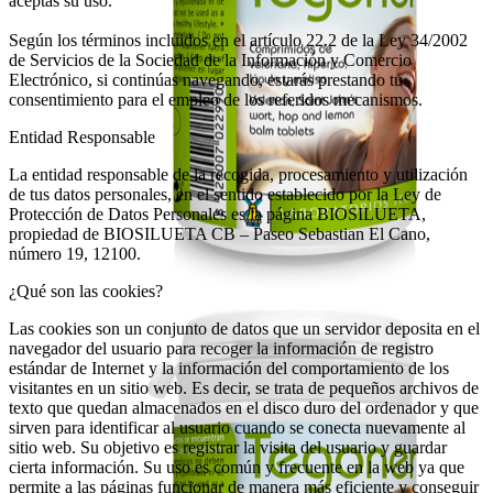
aceptas su uso.
Según los términos incluidos en el artículo 22.2 de la Ley 34/2002
de Servicios de la Sociedad de la Información y Comercio
Electrónico, si continúas navegando, estarás prestando tu
consentimiento para el empleo de los referidos mecanismos.
Entidad Responsable
La entidad responsable de la recogida, procesamiento y utilización
de tus datos personales, en el sentido establecido por la Ley de
Protección de Datos Personales es la página BIOSILUETA,
propiedad de BIOSILUETA CB – Paseo Sebastian El Cano,
número 19, 12100.
¿Qué son las cookies?
Las cookies son un conjunto de datos que un servidor deposita en el
navegador del usuario para recoger la información de registro
estándar de Internet y la información del comportamiento de los
visitantes en un sitio web. Es decir, se trata de pequeños archivos de
texto que quedan almacenados en el disco duro del ordenador y que
sirven para identificar al usuario cuando se conecta nuevamente al
sitio web. Su objetivo es registrar la visita del usuario y guardar
cierta información. Su uso es común y frecuente en la web ya que
permite a las páginas funcionar de manera más eficiente y conseguir