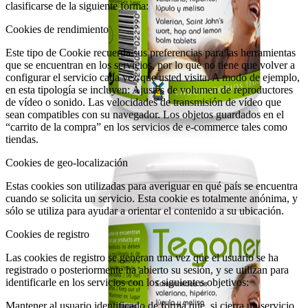
clasificarse de la siguiente forma:
Cookies de rendimiento
Este tipo de Cookie recuerda sus preferencias para las herramientas
que se encuentran en los servicios, por lo que no tiene que volver a
configurar el servicio cada vez que usted visita. A modo de ejemplo,
en esta tipología se incluyen: Ajustes de volumen de reproductores
de vídeo o sonido. Las velocidades de transmisión de vídeo que
sean compatibles con su navegador. Los objetos guardados en el
“carrito de la compra” en los servicios de e-commerce tales como
tiendas.
Cookies de geo-localización
Estas cookies son utilizadas para averiguar en qué país se encuentra
cuando se solicita un servicio. Esta cookie es totalmente anónima, y
sólo se utiliza para ayudar a orientar el contenido a su ubicación.
Cookies de registro
Las cookies de registro se generan una vez que el usuario se ha
registrado o posteriormente ha abierto su sesión, y se utilizan para
identificarle en los servicios con los siguientes objetivos:
Mantener al usuario identificado de forma que, si cierra un servicio,