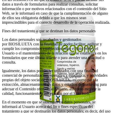
datos a través de formularios para realizar consultas, solicitar
información o por motivos relacionados con el contenido del Sitio
Web, se le informará en caso de que la cumplimentación de alguno
de ellos sea obligatoria debido a que los mismos sean
imprescindibles para el correcto desarrollo de la operación realizada.
Fines del tratamiento a que se destinan los datos personales
Los datos personales son recabados y gestionados
por BIOSILUETA con la finalidad de poder facilitar, agilizar y
cumplir los compromisos establecidos entre el Sitio Web y el
Usuario o el mantenimiento de la relación que se establezca en los
formularios que este último rellene o para atender una solicitud o
consulta.
Igualmente, los datos podrán ser utilizados con una finalidad
comercial de personalización, operativa y estadística, y actividades
propias del objeto social de BIOSILUETA, así como para la
extracción, almacenamiento de datos y estudios de marketing para
adecuar el Contenido ofertado al Usuario, así como mejorar la
calidad, funcionamiento y navegación por el Sitio Web.
En el momento en que se obtengan los datos personales, se
informará al Usuario acerca del fin o fines específicos del
tratamiento a que se destinarán los datos personales; es decir, del uso