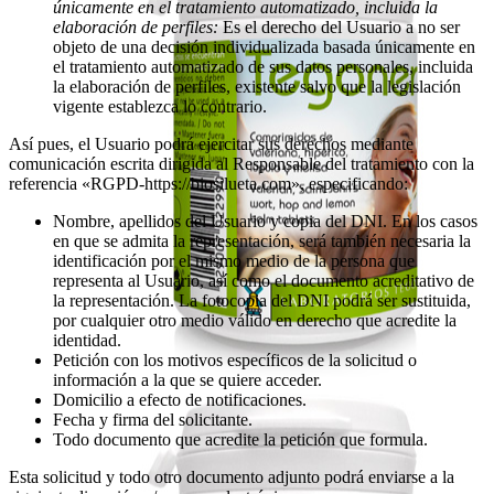
únicamente en el tratamiento automatizado, incluida la
elaboración de perfiles:
Es el derecho del Usuario a no ser
objeto de una decisión individualizada basada únicamente en
el tratamiento automatizado de sus datos personales, incluida
la elaboración de perfiles, existente salvo que la legislación
vigente establezca lo contrario.
Así pues, el Usuario podrá ejercitar sus derechos mediante
comunicación escrita dirigida al Responsable del tratamiento con la
referencia «RGPD-https://biosilueta.com», especificando:
Nombre, apellidos del Usuario y copia del DNI. En los casos
en que se admita la representación, será también necesaria la
identificación por el mismo medio de la persona que
representa al Usuario, así como el documento acreditativo de
la representación. La fotocopia del DNI podrá ser sustituida,
por cualquier otro medio válido en derecho que acredite la
identidad.
Petición con los motivos específicos de la solicitud o
información a la que se quiere acceder.
Domicilio a efecto de notificaciones.
Fecha y firma del solicitante.
Todo documento que acredite la petición que formula.
Esta solicitud y todo otro documento adjunto podrá enviarse a la