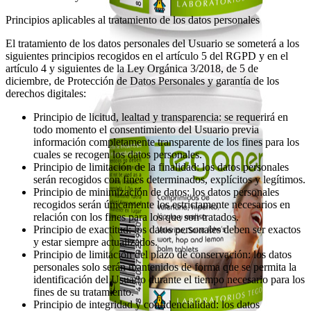
Principios aplicables al tratamiento de los datos personales
El tratamiento de los datos personales del Usuario se someterá a los
siguientes principios recogidos en el artículo 5 del RGPD y en el
artículo 4 y siguientes de la Ley Orgánica 3/2018, de 5 de
diciembre, de Protección de Datos Personales y garantía de los
derechos digitales:
Principio de licitud, lealtad y transparencia: se requerirá en
todo momento el consentimiento del Usuario previa
información completamente transparente de los fines para los
cuales se recogen los datos personales.
Principio de limitación de la finalidad: los datos personales
serán recogidos con fines determinados, explícitos y legítimos.
Principio de minimización de datos: los datos personales
recogidos serán únicamente los estrictamente necesarios en
relación con los fines para los que son tratados.
Principio de exactitud: los datos personales deben ser exactos
y estar siempre actualizados.
Principio de limitación del plazo de conservación: los datos
personales solo serán mantenidos de forma que se permita la
identificación del Usuario durante el tiempo necesario para los
fines de su tratamiento.
Principio de integridad y confidencialidad: los datos