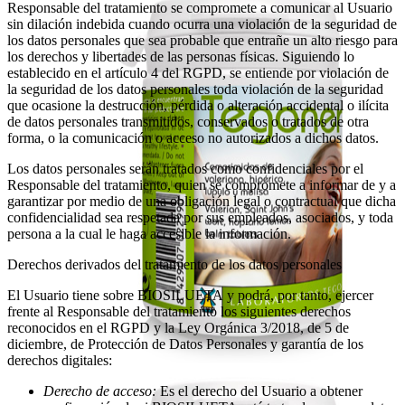
Responsable del tratamiento se compromete a comunicar al Usuario
sin dilación indebida cuando ocurra una violación de la seguridad de
los datos personales que sea probable que entrañe un alto riesgo para
los derechos y libertades de las personas físicas. Siguiendo lo
establecido en el artículo 4 del RGPD, se entiende por violación de
la seguridad de los datos personales toda violación de la seguridad
que ocasione la destrucción, pérdida o alteración accidental o ilícita
de datos personales transmitidos, conservados o tratados de otra
forma, o la comunicación o acceso no autorizados a dichos datos.
Los datos personales serán tratados como confidenciales por el
Responsable del tratamiento, quien se compromete a informar de y a
garantizar por medio de una obligación legal o contractual que dicha
confidencialidad sea respetada por sus empleados, asociados, y toda
persona a la cual le haga accesible la información.
Derechos derivados del tratamiento de los datos personales
El Usuario tiene sobre BIOSILUETA y podrá, por tanto, ejercer
frente al Responsable del tratamiento los siguientes derechos
reconocidos en el RGPD y la Ley Orgánica 3/2018, de 5 de
diciembre, de Protección de Datos Personales y garantía de los
derechos digitales:
Derecho de acceso:
Es el derecho del Usuario a obtener