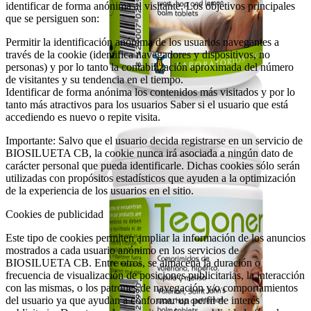
identificar de forma anónima al visitante. Los objetivos principales
que se persiguen son:
Permitir la identificación anónima de los usuarios navegantes a
través de la cookie (identifica navegadores y dispositivos, no
personas) y por lo tanto la contabilización aproximada del número
de visitantes y su tendencia en el tiempo.
Identificar de forma anónima los contenidos más visitados y por lo
tanto más atractivos para los usuarios Saber si el usuario que está
accediendo es nuevo o repite visita.
Importante: Salvo que el usuario decida registrarse en un servicio de
BIOSILUETA CB, la cookie nunca irá asociada a ningún dato de
carácter personal que pueda identificarle. Dichas cookies sólo serán
utilizadas con propósitos estadísticos que ayuden a la optimización
de la experiencia de los usuarios en el sitio.
Cookies de publicidad
Este tipo de cookies permiten ampliar la información de los anuncios
mostrados a cada usuario anónimo en los servicios de
BIOSILUETA CB. Entre otros, se almacena la duración o
frecuencia de visualización de posiciones publicitarias, la interacción
con las mismas, o los patrones de navegación y/o comportamientos
del usuario ya que ayudan a conformar un perfil de interés