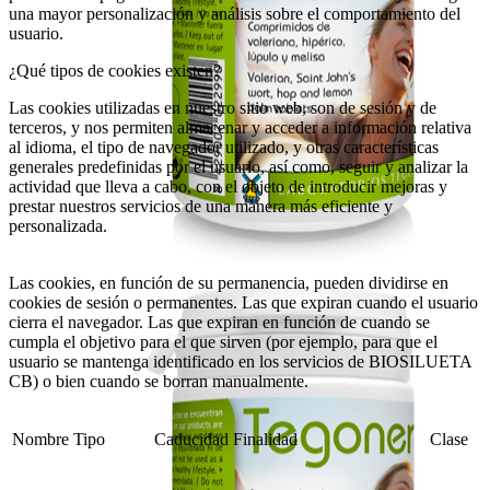
una mayor personalización y análisis sobre el comportamiento del
usuario.
¿Qué tipos de cookies existen?
Las cookies utilizadas en nuestro sitio web, son de sesión y de
terceros, y nos permiten almacenar y acceder a información relativa
al idioma, el tipo de navegador utilizado, y otras características
generales predefinidas por el usuario, así como, seguir y analizar la
actividad que lleva a cabo, con el objeto de introducir mejoras y
prestar nuestros servicios de una manera más eficiente y
personalizada.
Las cookies, en función de su permanencia, pueden dividirse en
cookies de sesión o permanentes. Las que expiran cuando el usuario
cierra el navegador. Las que expiran en función de cuando se
cumpla el objetivo para el que sirven (por ejemplo, para que el
usuario se mantenga identificado en los servicios de BIOSILUETA
CB) o bien cuando se borran manualmente.
Nombre
Tipo
Caducidad
Finalidad
Clase