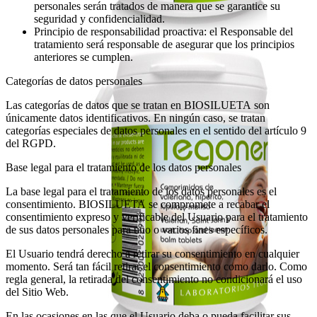
personales serán tratados de manera que se garantice su
seguridad y confidencialidad.
Principio de responsabilidad proactiva: el Responsable del
tratamiento será responsable de asegurar que los principios
anteriores se cumplen.
Categorías de datos personales
Las categorías de datos que se tratan en BIOSILUETA son
únicamente datos identificativos. En ningún caso, se tratan
categorías especiales de datos personales en el sentido del artículo 9
del RGPD.
Base legal para el tratamiento de los datos personales
La base legal para el tratamiento de los datos personales es el
consentimiento. BIOSILUETA se compromete a recabar el
consentimiento expreso y verificable del Usuario para el tratamiento
de sus datos personales para uno o varios fines específicos.
El Usuario tendrá derecho a retirar su consentimiento en cualquier
momento. Será tan fácil retirar el consentimiento como darlo. Como
regla general, la retirada del consentimiento no condicionará el uso
del Sitio Web.
En las ocasiones en las que el Usuario deba o pueda facilitar sus