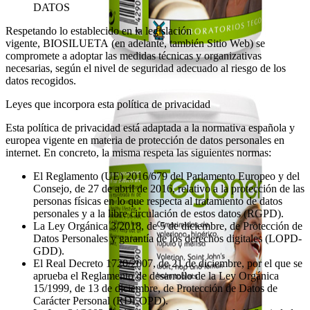
DATOS
Respetando lo establecido en la legislación
vigente, BIOSILUETA (en adelante, también Sitio Web) se
compromete a adoptar las medidas técnicas y organizativas
necesarias, según el nivel de seguridad adecuado al riesgo de los
datos recogidos.
Leyes que incorpora esta política de privacidad
Esta política de privacidad está adaptada a la normativa española y
europea vigente en materia de protección de datos personales en
internet. En concreto, la misma respeta las siguientes normas:
El Reglamento (UE) 2016/679 del Parlamento Europeo y del
Consejo, de 27 de abril de 2016, relativo a la protección de las
personas físicas en lo que respecta al tratamiento de datos
personales y a la libre circulación de estos datos (RGPD).
La Ley Orgánica 3/2018, de 5 de diciembre, de Protección de
Datos Personales y garantía de los derechos digitales (LOPD-
GDD).
El Real Decreto 1720/2007, de 21 de diciembre, por el que se
aprueba el Reglamento de desarrollo de la Ley Orgánica
15/1999, de 13 de diciembre, de Protección de Datos de
Carácter Personal (RDLOPD).