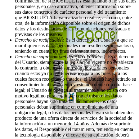
confirmación de si BIOSILUETA está tratando o no sus datos
personales y, en caso afirmativo, obtener información sobre
sus datos concretos de carácter personal y del tratamiento
que BIOSILUETA haya realizado o realice, así como, entre
otra, de la información disponible sobre el origen de dichos
datos y los destinatarios de las comunicaciones realizadas o
previstas de los mismos.
Derecho de rectificación:
Es el derecho del Usuario a que se
modifiquen sus datos personales que resulten ser inexactos o,
teniendo en cuenta los fines del tratamiento, incompletos.
Derecho de supresión («el derecho al olvido»):
Es el derecho
del Usuario, siempre que la legislación vigente no establezca
lo contrario, a obtener la supresión de sus datos personales
cuando estos ya no sean necesarios para los fines para los
cuales fueron recogidos o tratados; el Usuario haya retirado su
consentimiento al tratamiento y este no cuente con otra base
legal; el Usuario se oponga al tratamiento y no exista otro
motivo legítimo para continuar con el mismo; los datos
personales hayan sido tratados ilícitamente; los datos
personales deban suprimirse en cumplimiento de una
obligación legal; o los datos personales hayan sido obtenidos
producto de una oferta directa de servicios de la sociedad de
la información a un menor de 14 años. Además de suprimir
los datos, el Responsable del tratamiento, teniendo en cuenta
la tecnología disponible y el coste de su aplicación, deberá