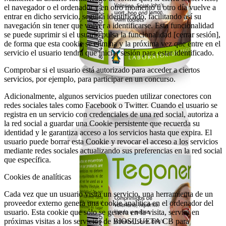
el navegador o el ordenador y en otro momento u otro día vuelve a
entrar en dicho servicio, seguirá identificado, facilitando así su
navegación sin tener que volver a identificarse. Esta funcionalidad
se puede suprimir si el usuario pulsa la funcionalidad [cerrar sesión],
de forma que esta cookie se elimina y la próxima vez que entre en el
servicio el usuario tendrá que iniciar sesión para estar identificado.
Comprobar si el usuario está autorizado para acceder a ciertos
servicios, por ejemplo, para participar en un concurso.
Adicionalmente, algunos servicios pueden utilizar conectores con
redes sociales tales como Facebook o Twitter. Cuando el usuario se
registra en un servicio con credenciales de una red social, autoriza a
la red social a guardar una Cookie persistente que recuerda su
identidad y le garantiza acceso a los servicios hasta que expira. El
usuario puede borrar esta Cookie y revocar el acceso a los servicios
mediante redes sociales actualizando sus preferencias en la red social
que específica.
Cookies de analíticas
Cada vez que un usuario visita un servicio, una herramienta de un
proveedor externo genera una cookie analítica en el ordenador del
usuario. Esta cookie que sólo se genera en la visita, servirá en
próximas visitas a los servicios de BIOSILUETA CB para