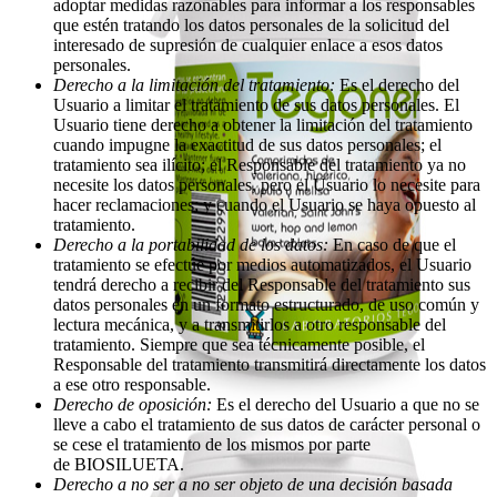
adoptar medidas razonables para informar a los responsables
que estén tratando los datos personales de la solicitud del
interesado de supresión de cualquier enlace a esos datos
personales.
Derecho a la limitación del tratamiento:
Es el derecho del
Usuario a limitar el tratamiento de sus datos personales. El
Usuario tiene derecho a obtener la limitación del tratamiento
cuando impugne la exactitud de sus datos personales; el
tratamiento sea ilícito; el Responsable del tratamiento ya no
necesite los datos personales, pero el Usuario lo necesite para
hacer reclamaciones; y cuando el Usuario se haya opuesto al
tratamiento.
Derecho a la portabilidad de los datos:
En caso de que el
tratamiento se efectúe por medios automatizados, el Usuario
tendrá derecho a recibir del Responsable del tratamiento sus
datos personales en un formato estructurado, de uso común y
lectura mecánica, y a transmitirlos a otro responsable del
tratamiento. Siempre que sea técnicamente posible, el
Responsable del tratamiento transmitirá directamente los datos
a ese otro responsable.
Derecho de oposición:
Es el derecho del Usuario a que no se
lleve a cabo el tratamiento de sus datos de carácter personal o
se cese el tratamiento de los mismos por parte
de BIOSILUETA.
Derecho a no ser a no ser objeto de una decisión basada