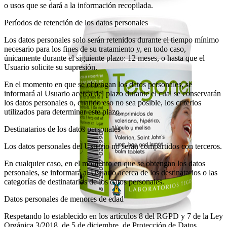
o usos que se dará a la información recopilada.
Períodos de retención de los datos personales
Los datos personales solo serán retenidos durante el tiempo mínimo
necesario para los fines de su tratamiento y, en todo caso,
únicamente durante el siguiente plazo: 12 meses, o hasta que el
Usuario solicite su supresión.
En el momento en que se obtengan los datos personales, se
informará al Usuario acerca del plazo durante el cual se conservarán
los datos personales o, cuando eso no sea posible, los criterios
utilizados para determinar este plazo.
Destinatarios de los datos personales
Los datos personales del Usuario no serán compartidos con terceros.
En cualquier caso, en el momento en que se obtengan los datos
personales, se informará al Usuario acerca de los destinatarios o las
categorías de destinatarios de los datos personales.
Datos personales de menores de edad
Respetando lo establecido en los artículos 8 del RGPD y 7 de la Ley
Orgánica 3/2018, de 5 de diciembre, de Protección de Datos