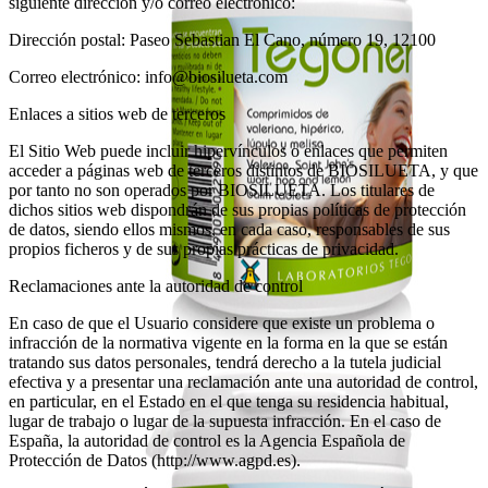
siguiente dirección y/o correo electrónico:
Dirección postal: Paseo Sebastian El Cano, número 19, 12100
Correo electrónico: info@biosilueta.com
Enlaces a sitios web de terceros
El Sitio Web puede incluir hipervínculos o enlaces que permiten
acceder a páginas web de terceros distintos de BIOSILUETA, y que
por tanto no son operados por BIOSILUETA. Los titulares de
dichos sitios web dispondrán de sus propias políticas de protección
de datos, siendo ellos mismos, en cada caso, responsables de sus
propios ficheros y de sus propias prácticas de privacidad.
Reclamaciones ante la autoridad de control
En caso de que el Usuario considere que existe un problema o
infracción de la normativa vigente en la forma en la que se están
tratando sus datos personales, tendrá derecho a la tutela judicial
efectiva y a presentar una reclamación ante una autoridad de control,
en particular, en el Estado en el que tenga su residencia habitual,
lugar de trabajo o lugar de la supuesta infracción. En el caso de
España, la autoridad de control es la Agencia Española de
Protección de Datos (http://www.agpd.es).