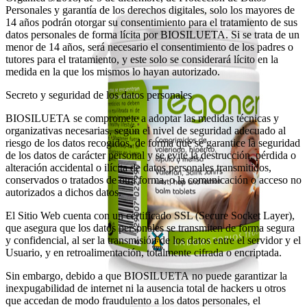
Personales y garantía de los derechos digitales, solo los mayores de
14 años podrán otorgar su consentimiento para el tratamiento de sus
datos personales de forma lícita por BIOSILUETA. Si se trata de un
menor de 14 años, será necesario el consentimiento de los padres o
tutores para el tratamiento, y este solo se considerará lícito en la
medida en la que los mismos lo hayan autorizado.
Secreto y seguridad de los datos personales
BIOSILUETA se compromete a adoptar las medidas técnicas y
organizativas necesarias, según el nivel de seguridad adecuado al
riesgo de los datos recogidos, de forma que se garantice la seguridad
de los datos de carácter personal y se evite la destrucción, pérdida o
alteración accidental o ilícita de datos personales transmitidos,
conservados o tratados de otra forma, o la comunicación o acceso no
autorizados a dichos datos.
El Sitio Web cuenta con un certificado SSL (Secure Socket Layer),
que asegura que los datos personales se transmiten de forma segura
y confidencial, al ser la transmisión de los datos entre el servidor y el
Usuario, y en retroalimentación, totalmente cifrada o encriptada.
Sin embargo, debido a que BIOSILUETA no puede garantizar la
inexpugabilidad de internet ni la ausencia total de hackers u otros
que accedan de modo fraudulento a los datos personales, el