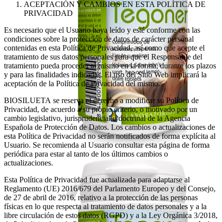
ACEPTACIÓN Y CAMBIOS EN ESTA POLÍTICA DE
PRIVACIDAD
Es necesario que el Usuario haya leído y esté conforme con las
condiciones sobre la protección de datos de carácter personal
contenidas en esta Política de Privacidad, así como que acepte el
tratamiento de sus datos personales para que el Responsable del
tratamiento pueda proceder al mismo en la forma, durante los plazos
y para las finalidades indicadas. El uso del Sitio Web implicará la
aceptación de la Política de Privacidad del mismo.
BIOSILUETA se reserva el derecho a modificar su Política de
Privacidad, de acuerdo a su propio criterio, o motivado por un
cambio legislativo, jurisprudencial o doctrinal de la Agencia
Española de Protección de Datos. Los cambios o actualizaciones de
esta Política de Privacidad no serán notificados de forma explícita al
Usuario. Se recomienda al Usuario consultar esta página de forma
periódica para estar al tanto de los últimos cambios o
actualizaciones.
Esta Política de Privacidad fue actualizada para adaptarse al
Reglamento (UE) 2016/679 del Parlamento Europeo y del Consejo,
de 27 de abril de 2016, relativo a la protección de las personas
físicas en lo que respecta al tratamiento de datos personales y a la
libre circulación de estos datos (RGPD) y a la Ley Orgánica 3/2018,