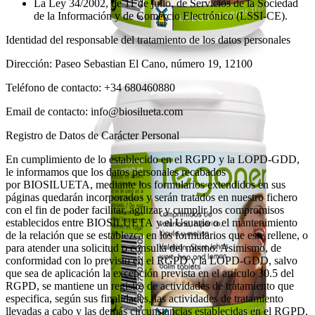
La Ley 34/2002, de 11 de julio, de Servicios de la Sociedad
de la Información y de Comercio Electrónico (LSSI-CE).
Identidad del responsable del tratamiento de los datos personales
Dirección: Paseo Sebastian El Cano, número 19, 12100
Teléfono de contacto: +34 680460880
Email de contacto: info@biosilueta.com
Registro de Datos de Carácter Personal
En cumplimiento de lo establecido en el RGPD y la LOPD-GDD,
le informamos que los datos personales recabados
por BIOSILUETA, mediante los formularios extendidos en sus
páginas quedarán incorporados y serán tratados en nuestro fichero
con el fin de poder facilitar, agilizar y cumplir los compromisos
establecidos entre BIOSILUETA y el Usuario o el mantenimiento
de la relación que se establezca en los formularios que este rellene, o
para atender una solicitud o consulta del mismo. Asimismo, de
conformidad con lo previsto en el RGPD y la LOPD-GDD, salvo
que sea de aplicación la excepción prevista en el artículo 30.5 del
RGPD, se mantiene un registro de actividades de tratamiento que
especifica, según sus finalidades, las actividades de tratamiento
llevadas a cabo y las demás circunstancias establecidas en el RGPD.