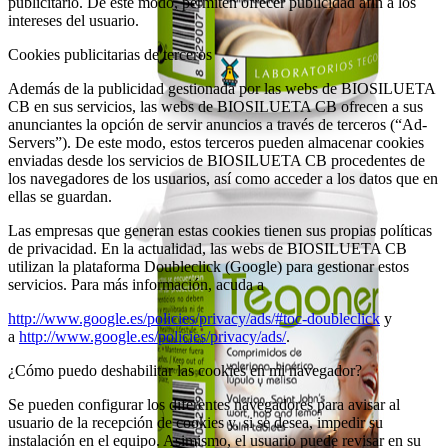
publicitario. De este modo, permiten ofrecer publicidad afín a los
intereses del usuario.
Cookies publicitarias de terceros
Además de la publicidad gestionada por las webs de BIOSILUETA
CB en sus servicios, las webs de BIOSILUETA CB ofrecen a sus
anunciantes la opción de servir anuncios a través de terceros (“Ad-
Servers”). De este modo, estos terceros pueden almacenar cookies
enviadas desde los servicios de BIOSILUETA CB procedentes de
los navegadores de los usuarios, así como acceder a los datos que en
ellas se guardan.
Las empresas que generan estas cookies tienen sus propias políticas
de privacidad. En la actualidad, las webs de BIOSILUETA CB
utilizan la plataforma Doubleclick (Google) para gestionar estos
servicios. Para más información, acuda a
http://www.google.es/policies/privacy/ads/#toc-doubleclick
y
a
http://www.google.es/policies/privacy/ads/
.
¿Cómo puedo deshabilitar las cookies en mi navegador?
Se pueden configurar los diferentes navegadores para avisar al
usuario de la recepción de cookies y, si se desea, impedir su
instalación en el equipo. Asimismo, el usuario puede revisar en su