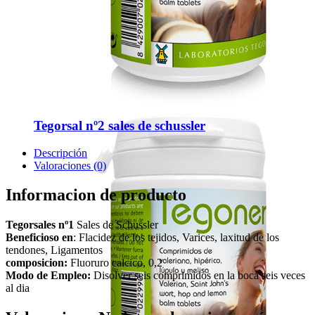
Tegorsal nº2 sales de schussler
Descripción
Valoraciones (0)
Informacion de producto
Tegorsales nº1
Sales de Schussler
Beneficioso en
: Flacidez de los tejidos, Varices, laxitud de los
tendones, Ligamentos
composicion:
Fluoruro calcico, 0,2
Modo de Empleo:
Disolver seis comprimidos en la boca seis veces
al dia