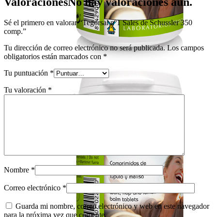
Valoraciones
No hay valoraciones aún.
Sé el primero en valorar “Tegorsal nº1 Sales de Schussler 350
comp.”
Tu dirección de correo electrónico no será publicada.
Los campos
obligatorios están marcados con
*
Tu puntuación
*
Tu valoración
*
Nombre
*
Correo electrónico
*
Guarda mi nombre, correo electrónico y web en este navegador
para la próxima vez que comente.