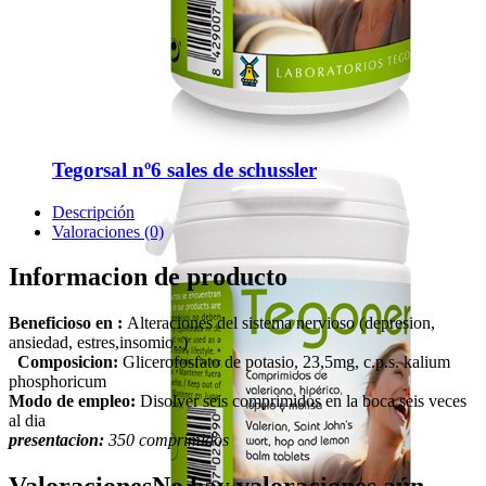
Tegorsal nº6 sales de schussler
Descripción
Valoraciones (0)
Informacion de producto
Beneficioso en :
Alteraciones del sistema nervioso (depresion,
ansiedad, estres,insomio..)
Composicion:
Glicerofosfato de potasio, 23,5mg, c.p.s. kalium
phosphoricum
Modo de empleo:
Disolver seis comprimidos en la boca seis veces
al dia
presentacion:
350 comprimidos