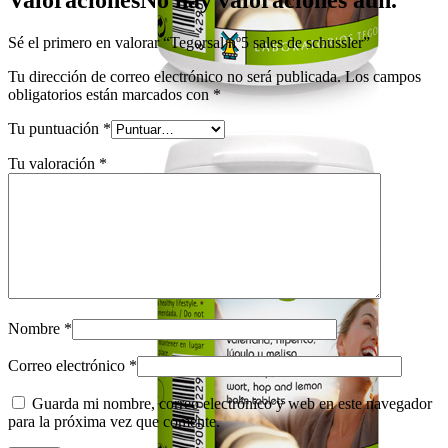
Valoraciones
No hay valoraciones aún.
Sé el primero en valorar “Tegorsal nº5 sales de schussler”
Tu dirección de correo electrónico no será publicada.
Los campos
obligatorios están marcados con
*
Tu puntuación
*
Tu valoración
*
Nombre
*
Correo electrónico
*
Guarda mi nombre, correo electrónico y web en este navegador
para la próxima vez que comente.