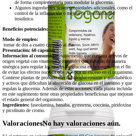
de forma complementaria para modular la glucemia.
Algunos ingredientes tienen propiedades adicionales, como el
control de la inflamación o mejora de la señalización
insulínica.
Beneficios potenciales:
Modo de empleo:
tomar de dos a cuatro cápsulas al día.
Presentación: 60 cápsulas
Información al consumidor
: suplemento que conjuga activos de
origen vegetal con vitaminas y minerales que trabajan de manera
sinérgica para regular los niveles de glucosa en la sangre, con el fin
de evitar los efectos nocivos que provoca su exceso en el organismo.
Contiene plantas de probado efecto hipoglucemiante y antidiabético
y activos que dificultan la absorción de glucosa en el intestino y que
regulan la glucemia. Además de estas acciones, cada planta incluida
en este suplemento tiene otras propiedades beneficiosas que mejoran
el estado general del organismo.
Ingredientes:
faseolamina, banaba, gymnema, coccinia, piridoxina
y picolinato de cromo.
Valoraciones
No hay valoraciones aún.