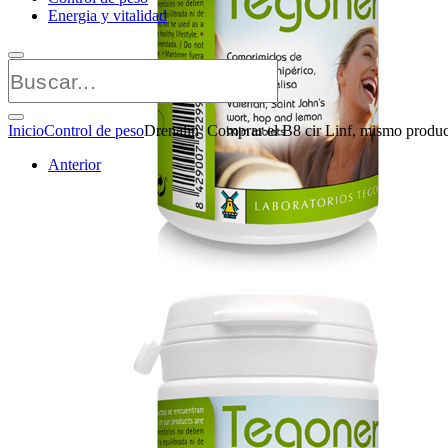
Energia y vitalidad
Inicio
Control de peso
Drenalin Comprar el B8 cir Linf, mismo produc
Anterior