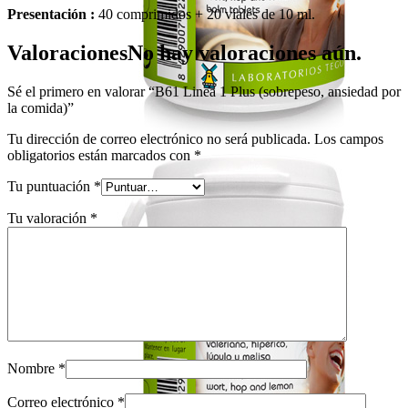
Presentación :
40 comprimidos + 20 viales de 10 ml.
Valoraciones
No hay valoraciones aún.
Sé el primero en valorar “B61 Linea 1 Plus (sobrepeso, ansiedad por
la comida)”
Tu dirección de correo electrónico no será publicada.
Los campos
obligatorios están marcados con
*
Tu puntuación
*
Tu valoración
*
Nombre
*
Correo electrónico
*