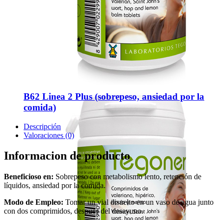
B62 Linea 2 Plus (sobrepeso, ansiedad por la
comida)
Descripción
Valoraciones (0)
Informacion de producto
Beneficioso en:
Sobrepeso con metabolismo lento, retención de
líquidos, ansiedad por la comida.
Modo de Empleo:
Tomar un vial disuelto en un vaso de agua junto
con dos comprimidos, despues del desayuno.