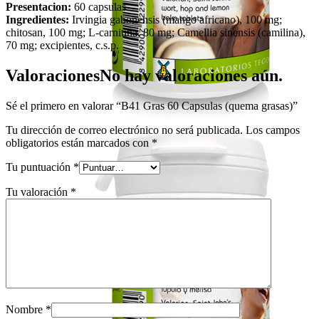
Presentacion:
60 capsulas
Ingredientes:
Irvingia gabonensis (mango africano), 100 mg;
chitosan, 100 mg; L-carnitina, 80 mg; Camellia sinensis (camilina),
70 mg; excipientes, c.s.p.
Valoraciones
No hay valoraciones aún.
Sé el primero en valorar “B41 Gras 60 Capsulas (quema grasas)”
Tu dirección de correo electrónico no será publicada.
Los campos
obligatorios están marcados con
*
Tu puntuación
*
Tu valoración
*
Nombre
*