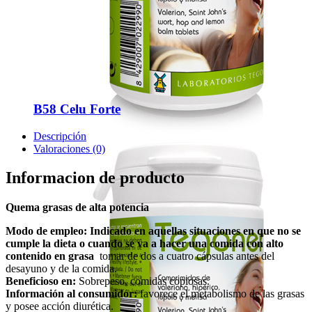
B58 Celu Forte
Descripción
Valoraciones (0)
Informacion de producto
Quema grasas de alta potencia
Modo de empleo: Indicado en aquellas situaciones en que no se
cumple la dieta o cuando se va a hacer una comida con alto
contenido en grasa
tomar de dos a cuatro cápsulas antes del
desayuno y de la comida.
Beneficioso en:
Sobrepeso, comidas copiosas.
Información al consumidor:
favorece el metabolismo de las grasas
y posee acción diurética.