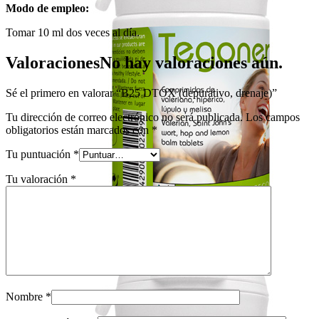
Modo de empleo:
Tomar 10 ml dos veces al día.
Valoraciones
No hay valoraciones aún.
Sé el primero en valorar “B25 DTOX (depurativo, drenaje)”
Tu dirección de correo electrónico no será publicada.
Los campos
obligatorios están marcados con
*
Tu puntuación
*
Tu valoración
*
Nombre
*