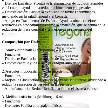
– Drenaje Linfático: Promueve la eliminación de líquidos retenidos
en el cuerpo, ayudando a reducir la hinchazón y la pesadez.
– Detoxificación: Facilita la expulsión de toxinas acumuladas,
mejorando así la salud general y el bienestar.
– Apoyo en Tratamientos de Estética: Ayuda a obtener mejores
resultados en procedimientos como la cavitación, que se centra en la
reducción de grasa corporal y la mejora de la apariencia del
contorno.
Composición por Dosis
1. Smilax officinalis (Zarzaparrilla) – 8 ml
– Funciones:
– Diurético: Facilita la eliminación de líquidos.
– Detoxificante: Ayuda a limpiar el organismo de toxinas.
2. Aesculus hippocastanum (Castaño de Indias) – 6 ml
– Funciones:
– Mejora la Circulación: Fortalece los vasos sanguíneos, ayudando a
reducir la sensación de pesadez en las piernas.
– Antiinflamatorio: Reduce la inflamación en el sistema venoso.
3. Melilotus officinalis (Meliloto) – 6 ml
– Funciones:
– Drenante: Facilita el drenaje linfático.