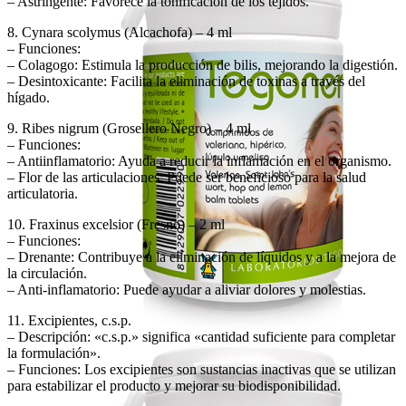
– Astringente: Favorece la tonificación de los tejidos.
8. Cynara scolymus (Alcachofa) – 4 ml
– Funciones:
– Colagogo: Estimula la producción de bilis, mejorando la digestión.
– Desintoxicante: Facilita la eliminación de toxinas a través del
hígado.
9. Ribes nigrum (Grosellero Negro) – 4 ml
– Funciones:
– Antiinflamatorio: Ayuda a reducir la inflamación en el organismo.
– Flor de las articulaciones: Puede ser beneficioso para la salud
articulatoria.
10. Fraxinus excelsior (Fresno) – 2 ml
– Funciones:
– Drenante: Contribuye a la eliminación de líquidos y a la mejora de
la circulación.
– Anti-inflamatorio: Puede ayudar a aliviar dolores y molestias.
11. Excipientes, c.s.p.
– Descripción: «c.s.p.» significa «cantidad suficiente para completar
la formulación».
– Funciones: Los excipientes son sustancias inactivas que se utilizan
para estabilizar el producto y mejorar su biodisponibilidad.