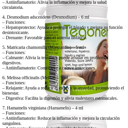
– Antiinflamatorio: Alivia la inflamación y mejora la salud
circulatoria.
4. Desmodium adscendens (Desmodium) – 6 ml
– Funciones:
– Hepatoprotector: Ayuda a proteger el hígado y mejora su función
desintoxicante.
– Drenante: Favorable para el sistema linfático.
5. Matricaria chamomilla (Manzanilla) – 5 ml
– Funciones:
– Calmante: Alivia la tensión y puede ayudar en problemas
digestivos.
– Antiinflamatorio: Contribuye a calmar irritaciones.
6. Melissa officinalis (Melisa) – 5 ml
– Funciones:
– Relajante: Ayuda a reducir el estrés y la ansiedad, promoviendo el
bienestar.
– Digestiva: Facilita la digestión y alivia malestares estomacales.
7. Hamamelis virginiana (Hamamelis) – 4 ml
– Funciones:
– Antiinflamatorio: Reduce la inflamación y mejora la circulación
sanguínea.