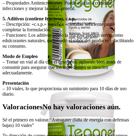
– Propiedades Antimicrobianas: Puede ayudar a combatir
infecciones y mejorar la salud general.
5. Aditivos (contiene fructosa), c.s.p.
– Descripción: «c.s.p.» significa «cantidad suficiente para»
completar la formulación.
– Funciones: Los aditivos como la fructosa pueden servir como
edulcorantes naturales, mejorando el sabor del producto y facilitando
su consumo.
Modo de Empleo
– Tomar un vial al día con el desayuno, agitando bien antes de
consumir para asegurar que los ingredientes se mezclen
adecuadamente.
Presentación
– 10 viales, lo que proporciona un suministro para 10 días de uso
diario.
Valoraciones
No hay valoraciones aún.
Sé el primero en valorar “Astragater (falta de energía con defensas
bajas) 10 viales”
Tu dirección de correo electrónico no será publicada.
Los campos