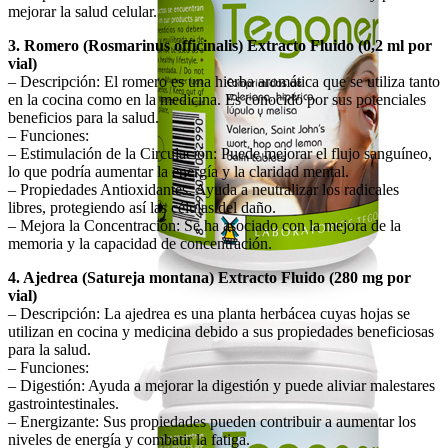
mejorar la salud celular.
3. Romero (Rosmarinus officinalis) Extracto Fluido (0,2 ml por
vial)
– Descripción: El romero es una hierba aromática que se utiliza tanto
en la cocina como en la medicina. Es conocido por sus potenciales
beneficios para la salud.
– Funciones:
– Estimulación de la Circulación: Puede mejorar el flujo sanguíneo,
lo que podría aumentar la energía y la claridad mental.
– Propiedades Antioxidantes: Ayuda a neutralizar los radicales
libres, protegiendo así las células del daño.
– Mejora la Concentración: Se ha asociado con la mejora de la
memoria y la capacidad de concentración.
4. Ajedrea (Satureja montana) Extracto Fluido (280 mg por
vial)
– Descripción: La ajedrea es una planta herbácea cuyas hojas se
utilizan en cocina y medicina debido a sus propiedades beneficiosas
para la salud.
– Funciones:
– Digestión: Ayuda a mejorar la digestión y puede aliviar malestares
gastrointestinales.
– Energizante: Sus propiedades pueden contribuir a aumentar los
niveles de energía y combatir la fatiga.