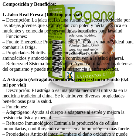
Composición y Beneficios:
1. Jalea Real Fresca (1000 mg por vial)
– Descripción: La jalea real es una sustancia viscosa producida por
las abejas jóvenes que se alimentan con polen y néctar. Es rica en
nutrientes y conocida por sus múltiples beneficios para la salud.
– Funciones:
– Fuente Energética: Proporciona energía rápida y natural, ideal para
combatir la fatiga.
– Propiedades Nutritivas: Contiene vitaminas, minerales,
aminoácidos y antioxidantes que contribuyen a la salud general.
– Refuerza el Sistema Inmunológico: Ayuda a fortalecer las defensas
del organismo y puede mejorar la resistencia a enfermedades.
2. Astrágalo (Astragalus membranaceus) Extracto Fluido (0,4
ml por vial)
– Descripción: El astrágalo es una planta medicinal utilizada en la
medicina tradicional china. Se le atribuyen diversas propiedades
beneficiosas para la salud.
– Funciones:
– Adaptógeno: Ayuda al cuerpo a adaptarse al estrés y mejora la
resistencia física y mental.
– Refuerzo Inmunológico: Estimula la producción de células
inmunitarias, contribuyendo a un sistema inmunológico más fuerte.
– Propiedades Antioxidantes: Combate el daño oxidativo y puede