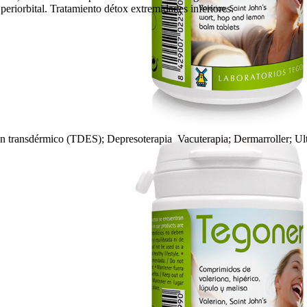
periorbital. Tratamiento détox extremidades inferiores.
on transdérmico (TDES); Depresoterapia Vacuterapia; Dermarroller; Ul