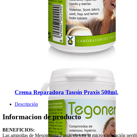
Crema Reparadora Tausín Praxis 500ml.
Descripción
Informacion de producto
BENEFICIOS:
Las ampollas de Mesoterapia Tonia, mejora la micro circulación perifér