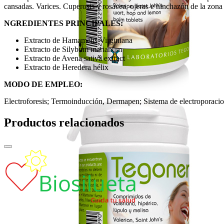
cansadas. Varices. Cuperosis y rosácea, ojeras e hinchazón de la zona 
NGREDIENTES PRINCIPALES:
Extracto de Hamamelis Virginiana
Extracto de Silybum marianum
Extracto de Avena sativa extract
Extracto de Heredera hélix
MODO DE EMPLEO:
Electroforesis; Termoinducción, Dermapen; Sistema de electroporaci
Productos relacionados