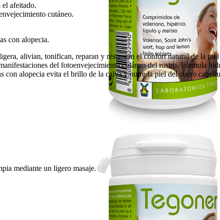
 el afeitado.
envejecimiento cutáneo.
nas con alopecia.
gera, alivian, tonifican, reparan y restauran el confort natural de la piel
manifestaciones del fotoenvejecimiento cutáneo del rostro. Fórmula hidr
 con alopecia evita el brillo de la calva y nutre la piel del cuero cabel
pia mediante un ligero masaje.