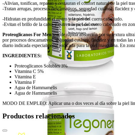
-Alivian, tonifican, reparan y restauran el confort natural de la piel tras
-Tratan arrugas, procesos descamativos, sequedad cutánea, flacidez y 
-Hidratan en profundidad el rostro y la piel del cuero cabelludo.
-Evitan el brillo de la calva y nutren la piel del cuero cabelludo en zo
Proteoglicanos For Men
son de rápida absorción por su textura ultrali
por procesos descamativos, sequedad cutánea, flacidez y en todas las 
diario indicada especialmente indicada para la piel masculina. En zonas
INGREDIENTES:
Proteoglicanos Solubles 3%
Vitamina C 5%
Vitamina E
Vitamina F
Agua de Hammamelis
Agua de Hammamelis
MODO DE EMPLEO: Aplicar una o dos veces al día sobre la piel lim
Productos relacionados