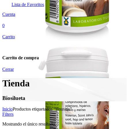
Lista de Favoritos
Cuenta
0
Carrito
Carrito de compra
Cerrar
Tienda
Biosilueta
Inicio
Productos etiquetados “sinusitis”
Filters
Mostrando el único resultado