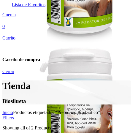
Lista de Favoritos
Cuenta
0
Carrito
Carrito de compra
Cerrar
Tienda
Biosilueta
Inicio
Productos etiquetados “Prebiótico Pro biótico”
Filters
Showing
all of 2
Products