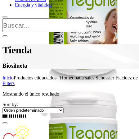
Energia y vitalidad
Tienda
Biosilueta
Inicio
Productos etiquetados “Homeopatía sales Schussler Flacidez de l
Filters
Mostrando el único resultado
Sort by: