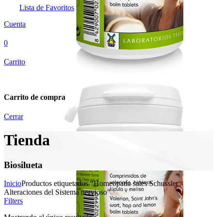
Lista de Favoritos
Cuenta
0
Carrito
Carrito de compra
Cerrar
Tienda
Biosilueta
Inicio
Productos etiquetados “Homeopatía sales Schussler
Alteraciones del Sistema nervioso”
Filters