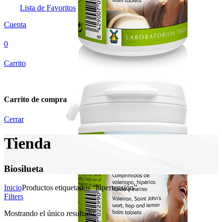
Lista de Favoritos
Cuenta
0
Carrito
Carrito de compra
Cerrar
Tienda
Biosilueta
Inicio
Productos etiquetados “hipertensión”
Filters
Mostrando el único resultado