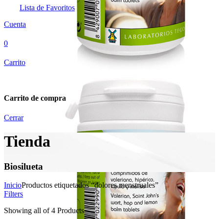
Lista de Favoritos
Cuenta
0
Carrito
Carrito de compra
Cerrar
Tienda
Biosilueta
Inicio
Productos etiquetados “dolores menstruales”
Filters
Showing
all of 4
Products