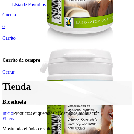
Lista de Favoritos
Cuenta
0
Carrito
Carrito de compra
Cerrar
Tienda
Biosilueta
Inicio
Productos etiquetados “Cosmética hidratación”
Filters
Mostrando el único resultado