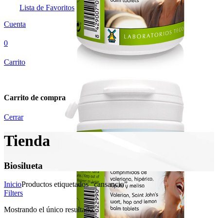
Lista de Favoritos
Cuenta
0
Carrito
Carrito de compra
Cerrar
Tienda
Biosilueta
Inicio
Productos etiquetados “cansancio”
Filters
Mostrando el único resultado