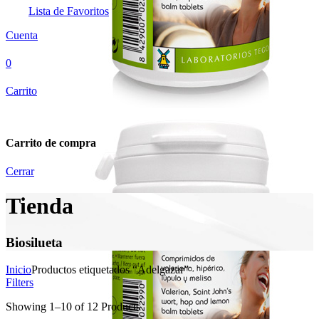
Lista de Favoritos
Cuenta
0
Carrito
Carrito de compra
Cerrar
Tienda
Biosilueta
Inicio
Productos etiquetados “Adelgazar”
Filters
Showing
1
–
10
of
12
Products