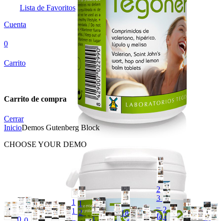
Lista de Favoritos
Cuenta
0
Carrito
Carrito de compra
Cerrar
Inicio
Demos Gutenberg Block
CHOOSE YOUR DEMO
2
3 
1
1
– 
2
1 
2 
18 
fa
4 
0
– 
1
0